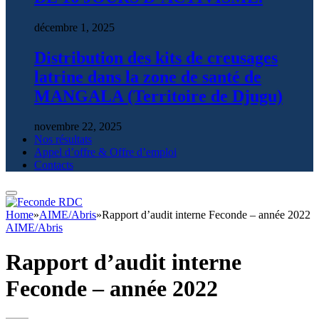
décembre 1, 2025
Distribution des kits de creusages
latrine dans la zone de santé de
MANGALA (Territoire de Djugu)
novembre 22, 2025
Nos résultats
Appel d’offre & Offre d’emploi
Contacts
Home
»
AIME/Abris
»
Rapport d’audit interne Feconde – année 2022
AIME/Abris
Rapport d’audit interne
Feconde – année 2022