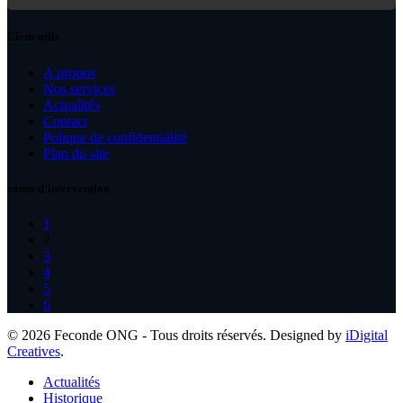
Liens utils
A propos
Nos services
Actualités
Contact
Polique de confidentialité
Plan du site
zones d’intervention
1
2
3
4
5
6
© 2026 Feconde ONG - Tous droits réservés. Designed by
iDigital
Creatives
.
Actualités
Historique