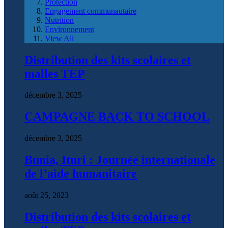
Protection
Engagement communautaire
Nutrition
Environnement
View All
Distribution des kits scolaires et
malles TEP
décembre 3, 2025
CAMPAGNE BACK TO SCHOOL
décembre 3, 2025
Bunia, Ituri : Journée internationale
de l’aide humanitaire
août 25, 2023
Distribution des kits scolaires et