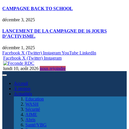
CAMPAGNE BACK TO SCHOOL
décembre 3, 2025
LANCEMENT DE LA CAMPAGNE DE 16 JOURS
D’ACTIVISME.
décembre 1, 2025
Facebook
X (Twitter)
Instagram
YouTube
LinkedIn
Facebook
X (Twitter)
Instagram
lundi 10, août 2026
nous rejoindre
Acceuil
A propos
Actualités
Education
WASH
Sécurité
AIME
Abris
Santé/VBG