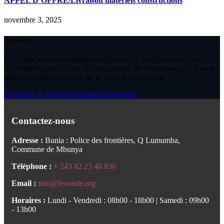
APPEL D’OFFRE/Livraison matériels constructions
novembre 3, 2025
A propos
La société congolaise connait beaucoup de problèmes dont les
solutions exigent l’effort de tout membre de la communauté, l’un de
grands problèmes et défis de la Société Congolaise
Facebook
X (Twitter)
Instagram
LinkedIn
Contactez-nous
Adresse :
Bunia : Police des frontières, Q Lumumba,
Commune de Mbunya
Téléphone :
+ 243 82 23 48 836
Email :
info@feconde.org
Horaires :
Lundi - Vendredi : 08h00 - 18h00 | Samedi : 09h00
- 13h00