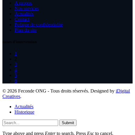
A propos
Nos services
Actualités
Contact
Polique de confidentialité
Plan du site
zones d’intervention
1
2
3
4
5
6
© 2026 Feconde ONG - Tous droits réservés. Designed by
iDigital
Creatives
.
Actualités
Historique
Submit
Type above and press
Enter
to search. Press
Esc
to cancel.