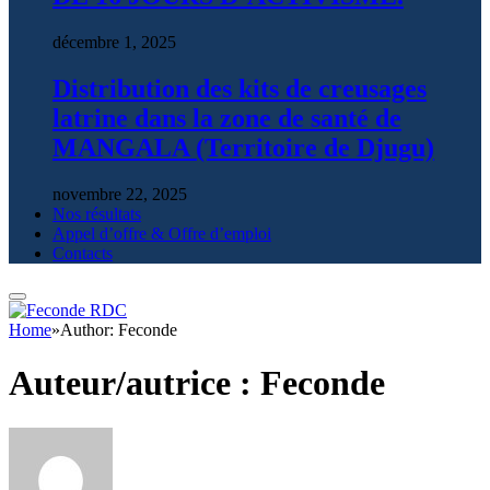
décembre 1, 2025
Distribution des kits de creusages
latrine dans la zone de santé de
MANGALA (Territoire de Djugu)
novembre 22, 2025
Nos résultats
Appel d’offre & Offre d’emploi
Contacts
Home
»
Author: Feconde
Auteur/autrice :
Feconde