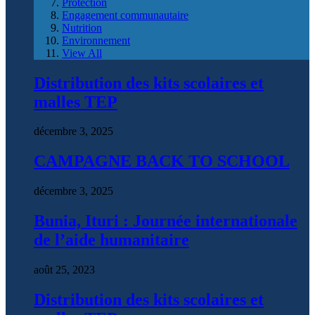
Protection
Engagement communautaire
Nutrition
Environnement
View All
Distribution des kits scolaires et
malles TEP
décembre 3, 2025
CAMPAGNE BACK TO SCHOOL
décembre 3, 2025
Bunia, Ituri : Journée internationale
de l’aide humanitaire
août 25, 2023
Distribution des kits scolaires et