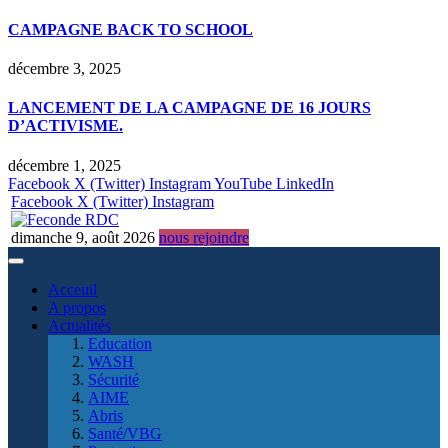
CAMPAGNE BACK TO SCHOOL
décembre 3, 2025
LANCEMENT DE LA CAMPAGNE DE 16 JOURS
D’ACTIVISME.
décembre 1, 2025
Facebook
X (Twitter)
Instagram
YouTube
LinkedIn
Facebook
X (Twitter)
Instagram
dimanche 9, août 2026
nous rejoindre
Acceuil
A propos
Actualités
Education
WASH
Sécurité
AIME
Abris
Santé/VBG