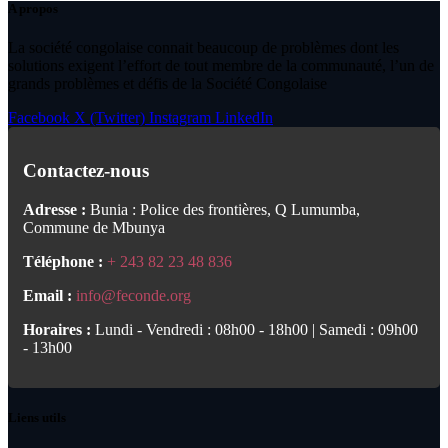
A propos
La société congolaise connait beaucoup de problèmes dont les
solutions exigent l’effort de tout membre de la communauté, l’un de
grands problèmes et défis de la Société Congolaise
Facebook
X (Twitter)
Instagram
LinkedIn
Contactez-nous
Adresse :
Bunia : Police des frontières, Q Lumumba,
Commune de Mbunya
Téléphone :
+ 243 82 23 48 836
Email :
info@feconde.org
Horaires :
Lundi - Vendredi : 08h00 - 18h00 | Samedi : 09h00
- 13h00
Liens utils